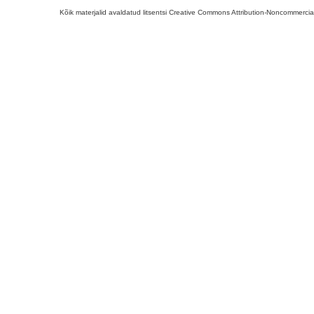
Kõik materjalid avaldatud litsentsi Creative Commons Attribution-Noncommercial-S