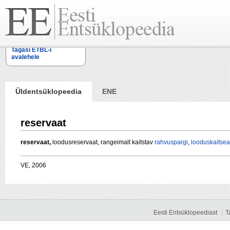
Tagasi ETBL-i
avalehele
Üldentsüklopeedia
ENE
reservaat
reservaat,
loodusreservaat, rangeimalt kaitstav
rahvuspargi
,
looduskaitsea
VE, 2006
Eesti Entsüklopeediast
T