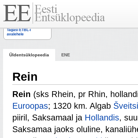
Tagasi ETBL-i
avalehele
Üldentsüklopeedia
ENE
Rein
Rein
(sks Rhein, pr Rhin, hollandi
Euroopas
; 1320 km. Algab
Šveits
piiril, Saksamaal ja
Hollandis
, su
Saksamaa jaoks oluline, kanaliü