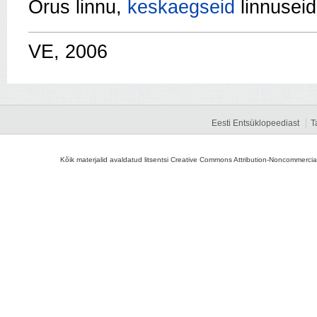
Orus linnu,
keskaegseid
linnuseid
VE, 2006
Eesti Entsüklopeediast
T
Kõik materjalid avaldatud litsentsi Creative Commons Attribution-Noncommercial-S