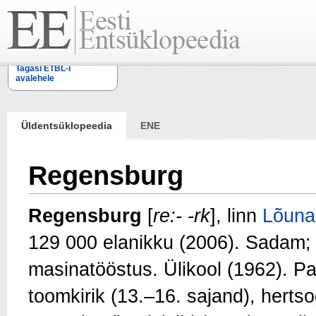
Tagasi ETBL-i
avalehele
Üldentsüklopeedia
ENE
Regensburg
Regensburg
[
re:- -rk
], linn
Lõuna
129 000 elanikku (2006). Sadam; e
masinatööstus. Ülikool (1962). Pa
toomkirik (13.–16. sajand), herts