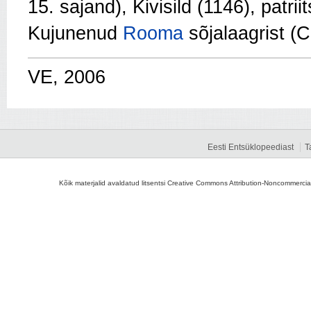
15. sajand), Kivisild (1146), patri
Kujunenud
Rooma
sõjalaagrist (C
VE, 2006
Eesti Entsüklopeediast
T
Kõik materjalid avaldatud litsentsi Creative Commons Attribution-Noncommercial-S