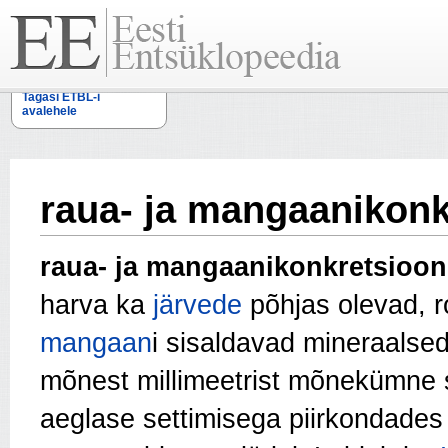
Tagasi ETBL-i
avalehele
raua- ja mangaanikonk
raua- ja mangaanikonkretsioon
harva ka
järvede
põhjas olevad, 
mangaan
i sisaldavad mineraalse
mõnest millimeetrist mõnekümne 
aeglase settimisega piirkondade