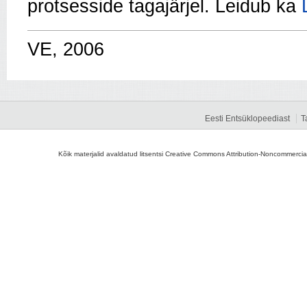
protsesside tagajärjel. Leidub ka
VE, 2006
Eesti Entsüklopeediast
T
Kõik materjalid avaldatud litsentsi Creative Commons Attribution-Noncommercial-S