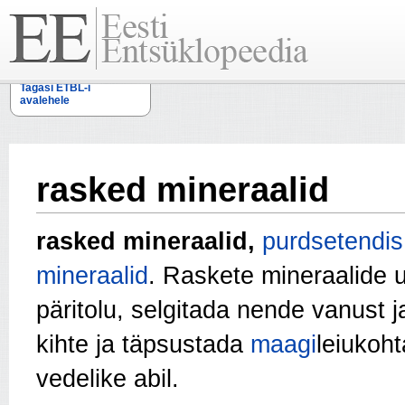
Tagasi ETBL-i
avalehele
rasked mineraalid
rasked mineraalid,
purdsetendis
mineraalid
. Raskete mineraalide
päritolu, selgitada nende vanust 
kihte ja täpsustada
maagi
leiukoh
vedelike abil.