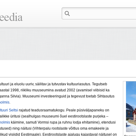
ltuuri ja eluolu uuriv, säilitav ja tutvustav kultuuriasutus. Tegutseb
aastal 1998, riikliku muuseumina avatud 2002 (avamisel viibisid ka
anna Silvia). Muuseumi investeeringuid ja tegevust toetab Sihtasutus
holmis
.
tuuri Seltsi
rajatud teadusraamatukogu. Peale püsiväljapaneku on
kke üritusi (sealhulgas muuseumi õuel eestirootslaste purjeka –
holmis
käimine, samuti Vormsi rupa ja ruhnu lodja ehitamine), etendusi
used) ning näitusi (Vihterpalu rootslaste võitlus oma emakeele ja
ikud visiidid Eestimaale). Eestirootslaste ajalugu kajastaval näitusel on