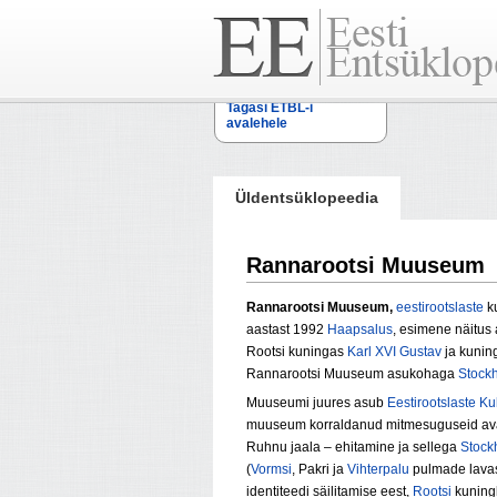
Tagasi ETBL-i
avalehele
Üldentsüklopeedia
Rannarootsi Muuseum
Rannarootsi Muuseum,
eestirootslaste
ku
aastast 1992
Haapsalus
, esimene näitus 
Rootsi kuningas
Karl XVI Gustav
ja kuning
Rannarootsi Muuseum asukohaga
Stock
Muuseumi juures asub
Eestirootslaste Kul
muuseum korraldanud mitmesuguseid avali
Ruhnu jaala – ehitamine ja sellega
Stock
(
Vormsi
,
Pakri
ja
Vihterpalu
pulmade lavast
identiteedi säilitamise eest,
Rootsi
kuningl