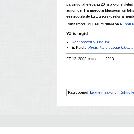
pälvinud tähelepanu 20 m pikkune tikitud 
sündmusi. Rannarootsi Muuseum on tähist
eestirootslaste kultuurikeskuseks ja nen
Rannarootsi Muuseumi filiaal on
Ruhnu 
Välislingid
Rannarootsi Muuseum
E. Pajula.
Rootsi kuningapaar läheb 
EE 12, 2003; muudetud 2013
Kategooriad:
Lääne maakond
|
Ruhnu ku