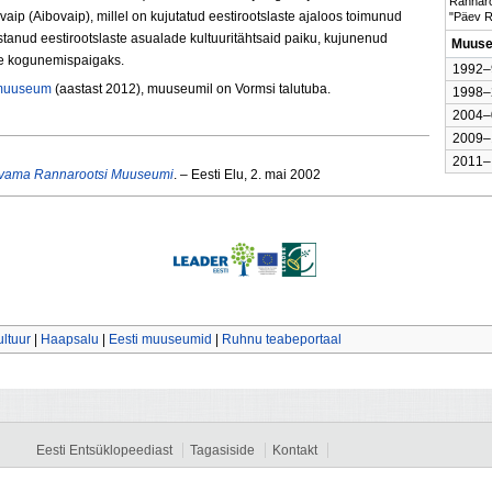
Rannaro
vaip (Aibovaip), millel on kujutatud eestirootslaste ajaloos toimunud
"Päev 
anud eestirootslaste asualade kultuuritähtsaid paiku, kujunenud
Muuse
de kogunemispaigaks.
1992–
muuseum
(aastast 2012), muuseumil on Vormsi talutuba.
1998–
2004–
2009–
2011–
avama Rannarootsi Muuseumi
. – Eesti Elu, 2. mai 2002
ltuur
|
Haapsalu
|
Eesti muuseumid
|
Ruhnu teabeportaal
Eesti Entsüklopeediast
Tagasiside
Kontakt