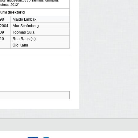
otsi muuseum. Arvo Tarmula fotonäitus
Ruhnus 2012"
umi direktorid
98
Maido Limbak
2004
Alar Schönberg
09
Toomas Sula
10
Rea Raus (kt)
Ülo Kalm