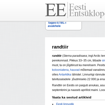
Tagasi ETBL-i
avalehele
randtiir
randtiir
(
Sterna paradisaea
; ingl Arctic 
perekonnast. Pikkus 33–35 cm, tiibade
si
must, ta on jõgitiirust ka merelisem. Pesi
kolooniatena
,
hauvad
mõlemad vanalinnud
olles
Antarktika
lähistel. Linnuriigi rännu
talvitusaladele jõudmiseks 22 000 ja enam
Randtiir on Eestis on paiguti arvukas, asu
septembrini ja naaseb aprillist maini. Lood
Vaata ka seotud artikleid
Eesti linnustik