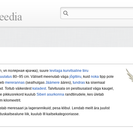
tern, vn полярная крачка), suure
levilaga
kurvitsaline
tiiru
ruulatus
80–95 cm. Väliselt meenutab väga
jõgitiiru
, kuid
noka
tipp pole
tseb
mererannas
(sealhulgas
Jäämere
ääres),
tundras
ka sisemaal
. Toitub väikestest
kaladest
. Talvitusala on pesitsusalast väga kaugel,
tee pikkusrekord kuulub
Siberi
asurkonna
randtiirudele, kes ületab
 kilomeetrit.
stab meresaari ja lagerannikuid; pesa klibul. Lendab meilt ära juulist
uskaitsealune liik, kuulub III kaitsekategooriasse.