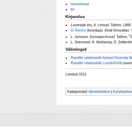
merelinnud
tiir
Kirjandus
Loomade elu
,
6. Linnud.
Tallinn, 1980
O. Renno
(koostaja).
Eesti linnuatlas
.
3
L. Jonsson.
Euroopa linnud.
Tallinn,
L. Svensson, K. Mullarney, D. Zetterst
Välislingid
Randtiir veebisaidil Animal Diversity 
Randtiir veebisaidil LuontoPortti
(soom
Loodud 2011
Kategooriad:
Mereleksikon
|
Kurvitsalise