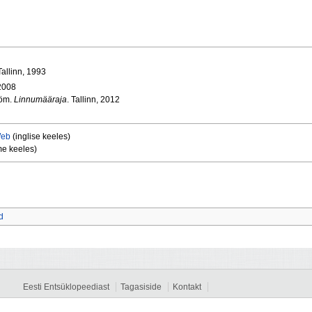
 Tallinn, 1993
2008
röm.
Linnumääraja
. Tallinn, 2012
Web
(inglise keeles)
e keeles)
d
Eesti Entsüklopeediast
Tagasiside
Kontakt