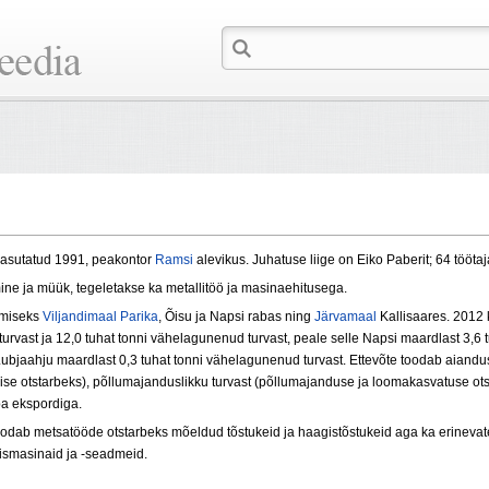
 asutatud 1991, peakontor
Ramsi
alevikus.
Juhatuse liige on Eiko Paberit;
64 töötaj
ine ja müük, tegeletakse ka metallitöö ja masinaehitusega.
miseks
Viljandimaal
Parika
, Õisu ja Napsi rabas ning
Järvamaal
Kallisaares.
2012 
urvast ja 12,0 tuhat tonni vähelagunenud turvast, peale selle Napsi maardlast 3,6 t
ubjaahju maardlast 0,3 tuhat tonni vähelagunenud turvast.
Ettevõte toodab
aiandus
tmise otstarbeks), põllumajanduslikku turvast (põllumajanduse ja loomakasvatuse ots
ba ekspordiga.
oodab metsatööde otstarbeks mõeldud tõstukeid ja haagistõstukeid aga ka erineva
ismasinaid ja -seadmeid.