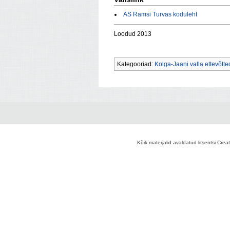
AS Ramsi Turvas koduleht
Loodud 2013
Kategooriad:
Kolga-Jaani valla ettevõtte
Kõik materjalid avaldatud litsentsi Crea