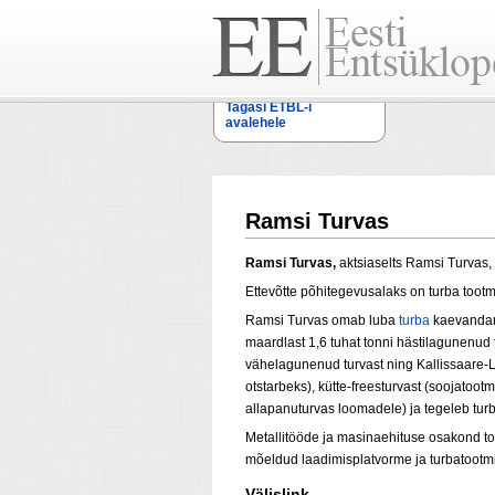
Tagasi ETBL-i
avalehele
Ramsi Turvas
Ramsi Turvas,
aktsiaselts Ramsi Turvas,
Ettevõtte põhitegevusalaks on turba tootm
Ramsi Turvas omab luba
turba
kaevanda
maardlast 1,6 tuhat tonni hästilagunenud t
vähelagunenud turvast ning Kallissaare-L
otstarbeks), kütte-freesturvast (soojatoo
allapanuturvas loomadele) ja tegeleb tur
Metallitööde ja masinaehituse osakond t
mõeldud laadimisplatvorme ja turbatootm
Välislink