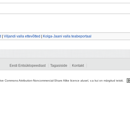
d
|
Viljandi valla ettevõtted
|
Kolga-Jaani valla teabeportaal
Eesti Entsüklopeediast
Tagasiside
Kontakt
tive Commons Attribution-Noncommercial-Share Alike licence alusel, v.a kui on märgitud teisiti.