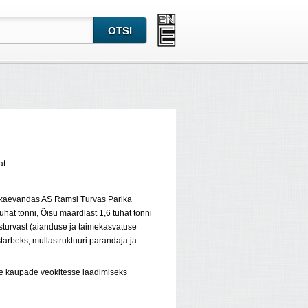
at.
kaevandas AS Ramsi Turvas Parika
uhat tonni, Õisu maardlast 1,6 tuhat tonni
turvast (aianduse ja taimekasvatuse
tarbeks, mullastruktuuri parandaja ja
te kaupade veokitesse laadimiseks