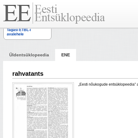
Tagasi ETBL-i
avalehele
Üldentsüklopeedia
ENE
rahvatants
„Eesti nõukogude entsüklopeedia” arti