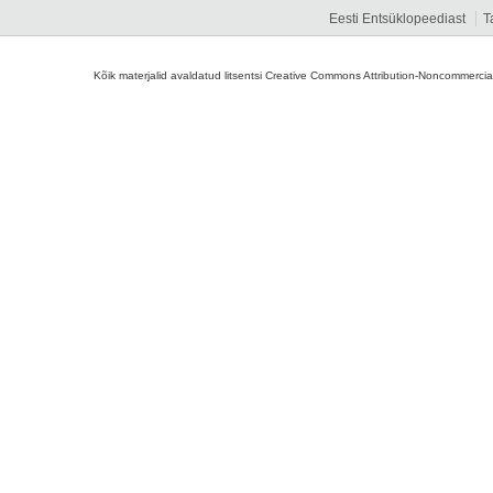
Eesti Entsüklopeediast
T
Kõik materjalid avaldatud litsentsi Creative Commons Attribution-Noncommercial-S