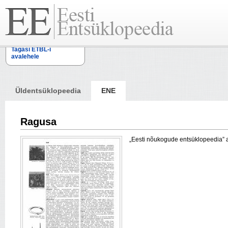
Tagasi ETBL-i
avalehele
Üldentsüklopeedia
ENE
Ragusa
„Eesti nõukogude entsüklopeedia” arti