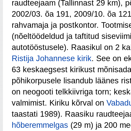
raudteejaam (Tallinnast 29 km), p
2002/03. õa 191, 2009/10. õa 121
rahvamaja ja postkontor. Tootmis
(nõeltöödeldud ja taftitud siseviim
autotööstusele). Raasikul on 2 ka
Ristija Johannese kirik
. See on ek
63 keskaegsest kirikust mõnisada 
põhikorpusele lisandub läänes rist
on neogooti telkkiivriga torn; ke
valmimist. Kiriku kõrval on
Vabad
taastati 1989). Raasiku raudteej
hõberemmelgas
(29 m) ja 200 me