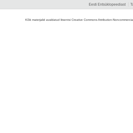
Eesti Entsüklopeediast
T
Kõik materjalid avaldatud litsentsi Creative Commons Attribution-Noncommercial-S