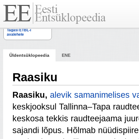
Tagasi ETBL-i
avalehele
Üldentsüklopeedia
ENE
Raasiku
Raasiku,
alevik
samanimelises va
keskjooksul Tallinna–Tapa raudte
keskosa tekkis raudteejaama juu
sajandi lõpus. Hõlmab nüüdispiir