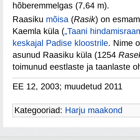
hõberemmelgas (7,64 m).
Raasiku
mõisa
(
Rasik
) on esmama
Kaemla küla (
„Taani hindamisraa
keskajal
Padise kloostrile
. Nime 
asunud Raasiku küla (1254
Rase
toimunud eestlaste ja taanlaste o
EE 12, 2003; muudetud 2011
Kategooriad:
Harju maakond