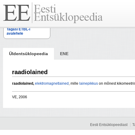
Tagasi ETBL-i
avalehele
Üldentsüklopeedia
ENE
raadiolained
raadiolained,
elektromagnetlained
, mille
lainepikkus
on mõnest kikomeetris
VE, 2006
Eesti Entsüklopeediast
T