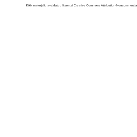
Kõik materjalid avaldatud litsentsi Creative Commons Attribution-Noncommercial-S