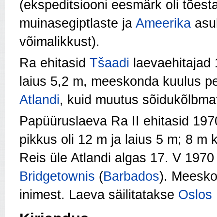
(ekspeditsiooni eesmärk oli tõest
muinasegiptlaste ja
Ameerika
asuk
võimalikkust).
Ra ehitasid
Tšaadi
laevaehitajad
laius 5,2 m, meeskonda kuulus pea
Atlandi
, kuid muutus sõidukõlbma
Papüüruslaeva Ra II ehitasid 19
pikkus oli 12 m ja laius 5 m; 8 m
Reis üle Atlandi algas 17. V 197
Bridgetownis
(
Barbados
). Meesko
inimest. Laeva säilitatakse
Oslos