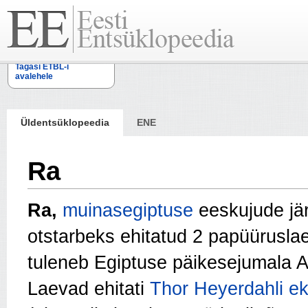
Tagasi ETBL-i
avalehele
Üldentsüklopeedia
ENE
Ra
Ra,
muinasegiptuse
eeskujude jär
otstarbeks ehitatud 2 papüürusla
tuleneb Egiptuse päikesejumala 
Laevad ehitati
Thor Heyerdahli
ek