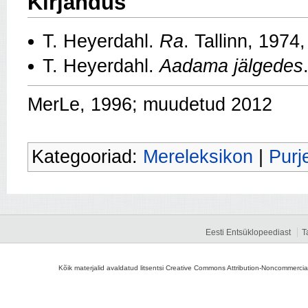
Kirjandus
T. Heyerdahl.
Ra
. Tallinn, 1974
T. Heyerdahl.
Aadama jälgedes
MerLe, 1996; muudetud 2012
Kategooriad:
Mereleksikon
|
Purj
Eesti Entsüklopeediast
T
Kõik materjalid avaldatud litsentsi Creative Commons Attribution-Noncommercial-S