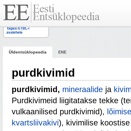
Tagasi ETBL-i
avalehele
Üldentsüklopeedia
ENE
purdkivimid
purdkivimid,
mineraalide
ja
kivim
Purdkivimeid liigitatakse tekke (te
vulkaanilised purdkivimid),
lõimis
kvartsliivakivi
), kivimilise koostis