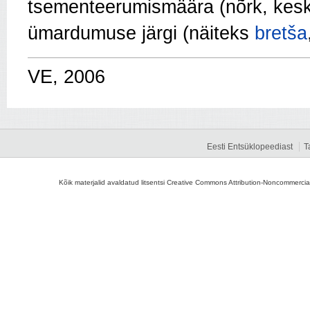
tsementeerumismäära (nõrk, kesk
ümardumuse järgi (näiteks
bretša
VE, 2006
Eesti Entsüklopeediast
T
Kõik materjalid avaldatud litsentsi Creative Commons Attribution-Noncommercial-S