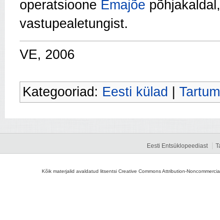
operatsioone
Emajõe
põhjakaldal
vastupealetungist.
VE, 2006
Kategooriad:
Eesti külad
|
Tartum
Eesti Entsüklopeediast
T
Kõik materjalid avaldatud litsentsi Creative Commons Attribution-Noncommercial-S