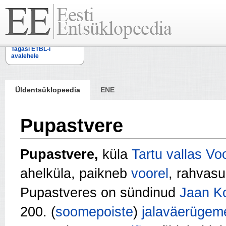
Tagasi ETBL-i
avalehele
Üldentsüklopeedia
ENE
Pupastvere
Pupastvere,
küla
Tartu vallas
Vo
ahelküla, paikneb
voorel
, rahvasu
Pupastveres on sündinud
Jaan K
200. (
soomepoiste
)
jalaväerügem