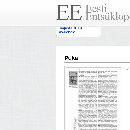
Tagasi ETBL-i
avalehele
Puka
„E