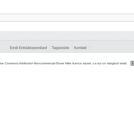
Eesti Entsüklopeediast
Tagasiside
Kontakt
tive Commons Attribution-Noncommercial-Share Alike licence alusel, v.a kui on märgitud teisiti.