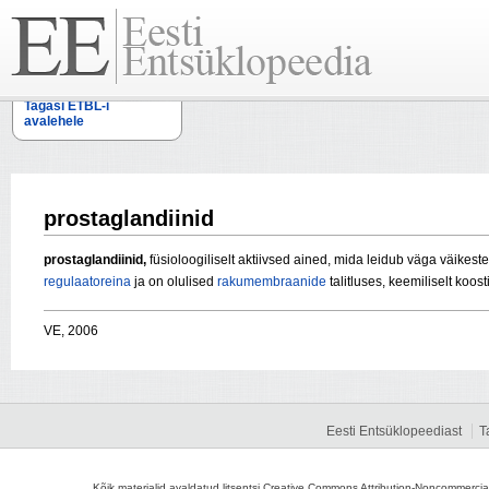
Tagasi ETBL-i
avalehele
prostaglandiinid
prostaglandiinid,
füsioloogiliselt aktiivsed ained, mida leidub väga väike
regulaatoreina
ja on olulised
rakumembraanide
talitluses, keemiliselt koost
VE, 2006
Eesti Entsüklopeediast
T
Kõik materjalid avaldatud litsentsi Creative Commons Attribution-Noncommercial-S