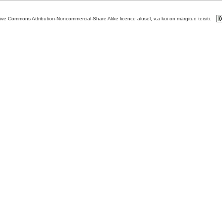
tive Commons Attribution-Noncommercial-Share Alike licence alusel, v.a kui on märgitud teisiti.