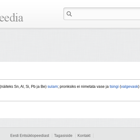
(näiteks Sn, Al, Si, Pb ja Be)
sulam
; pronksiks ei nimetata vase ja
tsingi
(
valgevask
)
Eesti Entsüklopeediast
Tagasiside
Kontakt