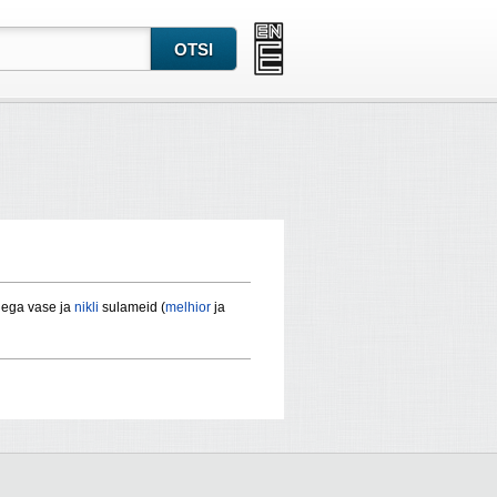
 ega vase ja
nikli
sulameid (
melhior
ja