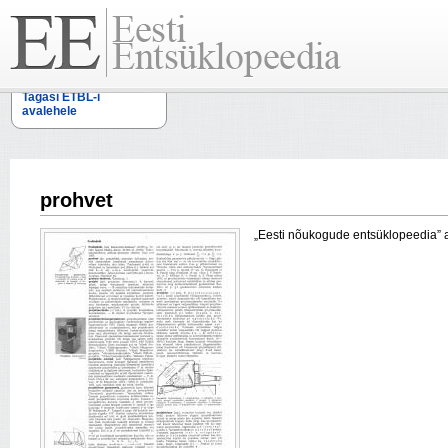
Tagasi ETBL-i
avalehele
prohvet
„Eesti nõukogude entsüklopeedia” arti