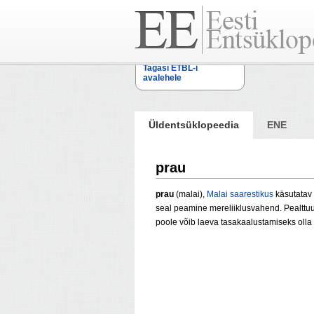
Tagasi ETBL-i
avalehele
Üldentsüklopeedia
ENE
prau
prau
(malai),
Malai saarestikus
käsutatav 
seal peamine mereliiklusvahend. Pealttuul
poole võib laeva tasakaalustamiseks olla 