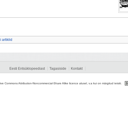
 artiklid
Eesti Entsüklopeediast
Tagasiside
Kontakt
tive Commons Attribution-Noncommercial-Share Alike licence alusel, v.a kui on märgitud teisiti.