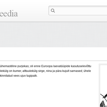
ühemastiline purjekas; oli enne Euroopa laevatüüpide kasutuselevõttu
ekülg on kumer, alttuulekülg sirge, nina ja pära kujult sarnased; ühele
kinnitatud vees ujuv tugipalk.