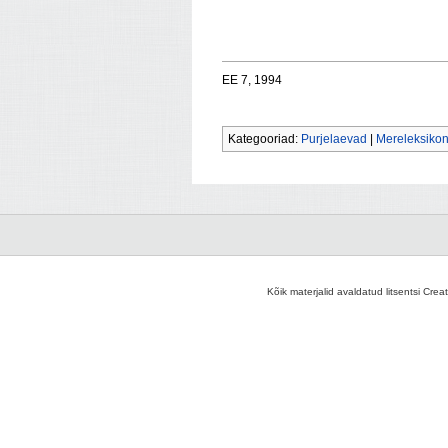
EE 7, 1994
Kategooriad:
Purjelaevad
|
Mereleksikoni
Kõik materjalid avaldatud litsentsi Crea