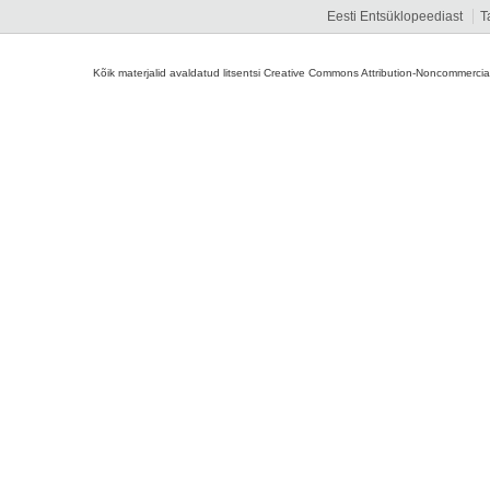
Eesti Entsüklopeediast
T
Kõik materjalid avaldatud litsentsi Creative Commons Attribution-Noncommercial-S