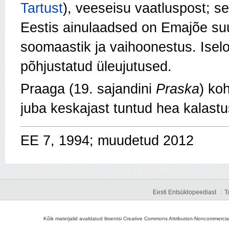
Tartust
), veeseisu vaatluspost; seal
Eestis ainulaadsed on Emajõe s
soomaastik ja vaihoonestus. Isel
põhjustatud üleujutused.
Praaga (19. sajandini
Praska
) ko
juba keskajast tuntud hea kalast
EE 7, 1994; muudetud 2012
Eesti Entsüklopeediast
T
Kõik materjalid avaldatud litsentsi Creative Commons Attribution-Noncommercial-S