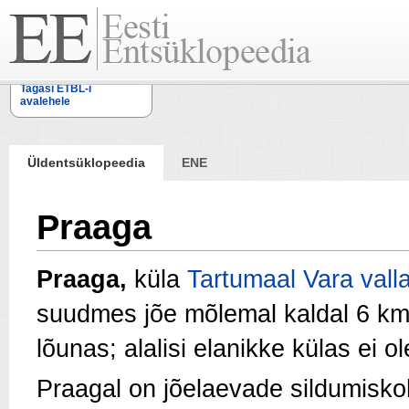
Tagasi ETBL-i
avalehele
Üldentsüklopeedia
ENE
Praaga
Praaga,
küla
Tartumaal
Vara vall
suudmes jõe mõlemal kaldal 6 km
lõunas; alalisi elanikke külas ei o
Praagal on jõelaevade sildumisko