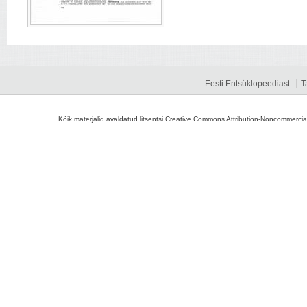
Eesti Entsüklopeediast
T
Kõik materjalid avaldatud litsentsi Creative Commons Attribution-Noncommercial-S