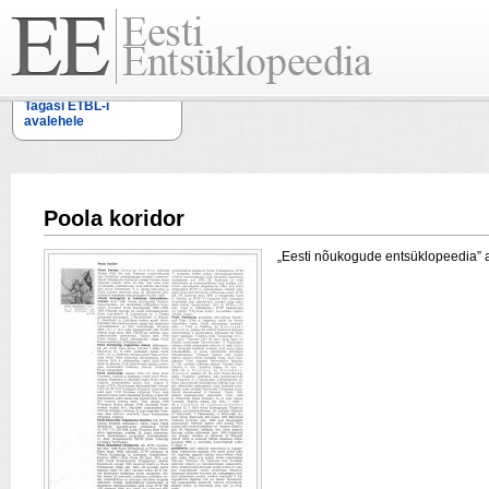
Tagasi ETBL-i
avalehele
Poola koridor
„Eesti nõukogude entsüklopeedia” arti