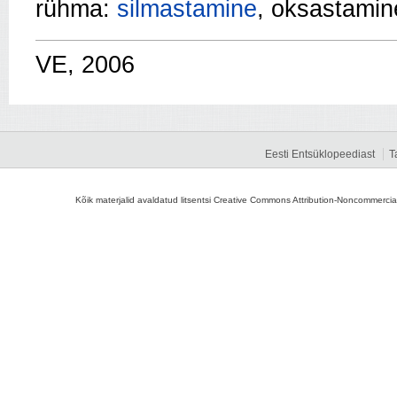
rühma:
silmastamine
, oksastamine
VE, 2006
Eesti Entsüklopeediast
T
Kõik materjalid avaldatud litsentsi Creative Commons Attribution-Noncommercial-S