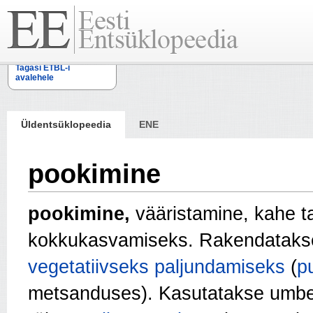
Tagasi ETBL-i
avalehele
Üldentsüklopeedia
ENE
pookimine
pookimine,
vääristamine, kahe t
kokkukasvamiseks. Rakendatakse
vegetatiivseks paljundamiseks
(
p
metsanduses). Kasutatakse umbes