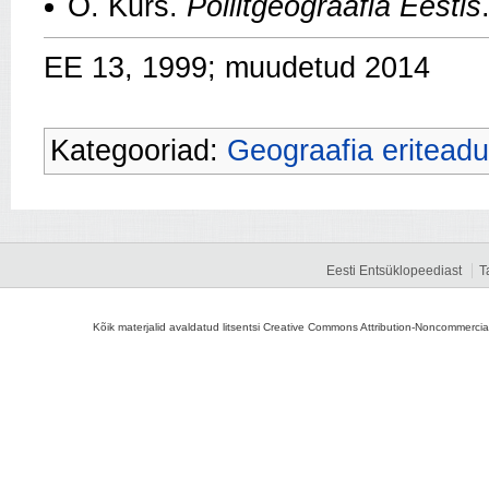
O. Kurs.
Poliitgeograafia Eestis
EE 13, 1999; muudetud 2014
Kategooriad:
Geograafia eritead
Eesti Entsüklopeediast
T
Kõik materjalid avaldatud litsentsi Creative Commons Attribution-Noncommercial-S