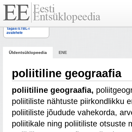
Tagasi ETBL-i
avalehele
Üldentsüklopeedia
ENE
poliitiline geograafia
poliitiline geograafia,
poliitgeog
poliitiliste nähtuste piirkondlikku
poliitiliste jõudude vahekorda, ar
poliitikale ning poliitiliste otsust