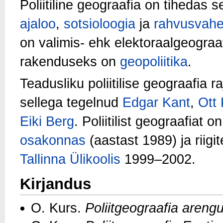
Poliitiline geograafia on tihedas 
ajaloo
,
sotsioloogia
ja
rahvusvahe
on valimis- ehk elektoraalgeograaf
rakenduseks on
geopoliitika
.
Teadusliku poliitilise geograafia r
sellega tegelnud
Edgar Kant
,
Ott
Eiki Berg
. Poliitilist geograafiat 
osakonnas
(aastast 1989) ja riigi
Tallinna Ülikoolis
1999–2002.
Kirjandus
O. Kurs.
Poliitgeograafia areng