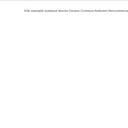
Kõik materjalid avaldatud litsentsi Creative Commons Attribution-Noncommercial-S