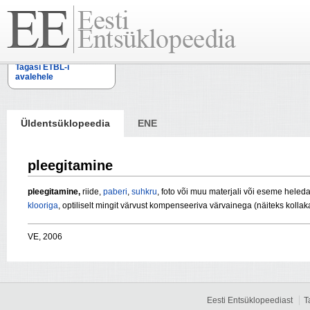
Tagasi ETBL-i
avalehele
Üldentsüklopeedia
ENE
pleegitamine
pleegitamine,
riide,
paberi
,
suhkru
, foto või muu materjali või eseme hele
klooriga
, optiliselt mingit värvust kompenseeriva värvainega (näiteks kollak
VE, 2006
Eesti Entsüklopeediast
T