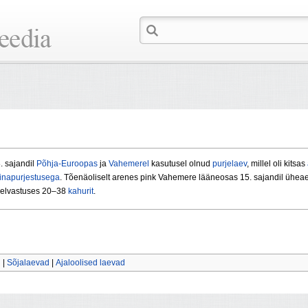
. sajandil
Põhja-Euroopas
ja
Vahemerel
kasutusel olnud
purjelaev
, millel oli kitsas
inapurjestusega
. Tõenäoliselt arenes pink Vahemere lääneosas 15. sajandil ühea
relvastuses 20–38
kahurit
.
d
|
Sõjalaevad
|
Ajaloolised laevad