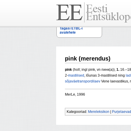
Tagasi ETBL-i
avalehele
pink (merendus)
pink
(holl; ingl pink, vn пинк(а)),
1.
16.–18
2-
mastilised
, lõunas 3-mastilised ning
lad
sõjaväetranspordilaev
Vene laevastikus, 
MerLe, 1996
Kategooriad:
Mereleksikon
|
Purjelaeva