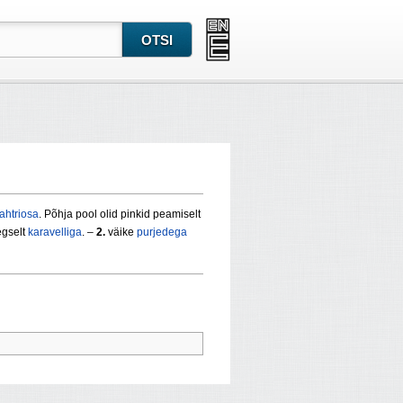
ahtriosa
. Põhja pool olid pinkid peamiselt
egselt
karavelliga
. –
2.
väike
purjedega