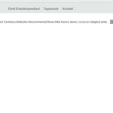
Eesti Entsüklopeediast
Tagasiside
Kontakt
tive Commons Attribution-Noncommercial-Share Alike licence alusel, v.a kui on märgitud teisiti.