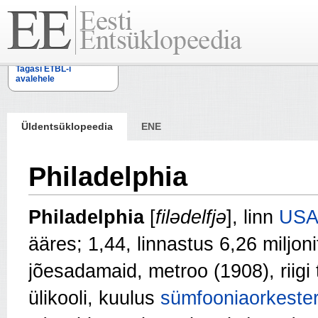
Tagasi ETBL-i
avalehele
Üldentsüklopeedia
ENE
Philadelphia
Philadelphia
[
filәdelfjә
], linn
USA
ääres; 1,44, linnastus 6,26 miljon
jõesadamaid, metroo (1908), riigi 
ülikooli, kuulus
sümfooniaorkeste