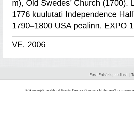
m), Old Swedes’ Church (1700). 
1776 kuulutati Independence Hall’
1790–1800 USA pealinn. EXPO 1
VE, 2006
Eesti Entsüklopeediast
T
Kõik materjalid avaldatud litsentsi Creative Commons Attribution-Noncommercial-S