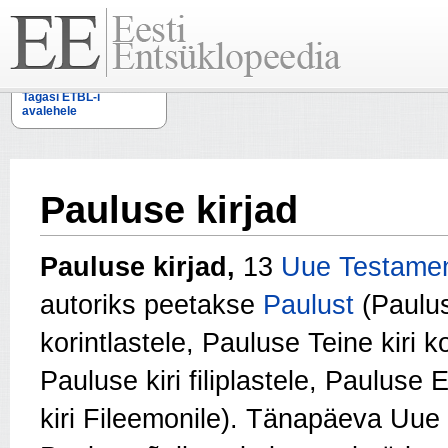
Tagasi ETBL-i
avalehele
Pauluse kirjad
Pauluse kirjad,
13
Uue Testame
autoriks peetakse
Paulust
(Paulus
korintlastele, Pauluse Teine kiri ko
Pauluse kiri filiplastele, Pauluse
kiri Fileemonile). Tänapäeva Uue