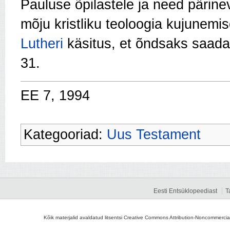
Pauluse õpilastele ja need pärinev
mõju kristliku teoloogia kujunemi
Lutheri
käsitus, et õndsaks saada
31.
EE 7, 1994
Kategooriad:
Uus Testament
Eesti Entsüklopeediast
T
Kõik materjalid avaldatud litsentsi Creative Commons Attribution-Noncommercial-S