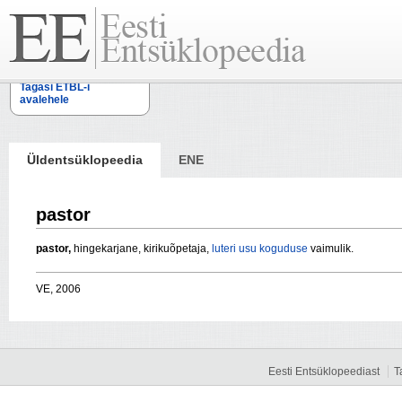
Tagasi ETBL-i
avalehele
Üldentsüklopeedia
ENE
pastor
pastor,
hingekarjane, kirikuõpetaja,
luteri usu
koguduse
vaimulik.
VE, 2006
Eesti Entsüklopeediast
T