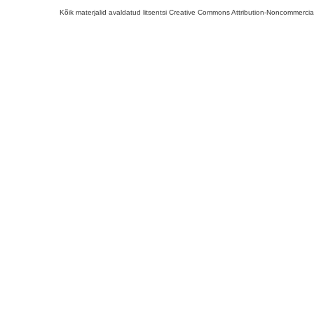
Kõik materjalid avaldatud litsentsi Creative Commons Attribution-Noncommercial-S