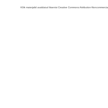
Kõik materjalid avaldatud litsentsi Creative Commons Attribution-Noncommercial-S