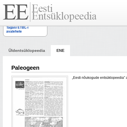
Tagasi ETBL-i
avalehele
Üldentsüklopeedia
ENE
Paleogeen
„Eesti nõukogude entsüklopeedia” arti