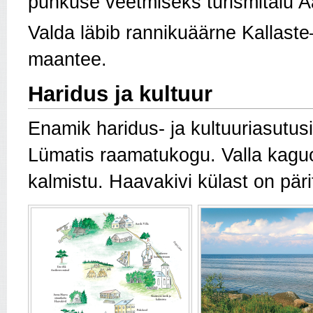
puhkuse veetmiseks turismitalu Aa
Valda läbib rannikuäärne Kallast
maantee.
Haridus ja kultuur
Enamik haridus- ja kultuuriasutus
Lümatis raamatukogu. Valla kagu
kalmistu. Haavakivi külast on pär