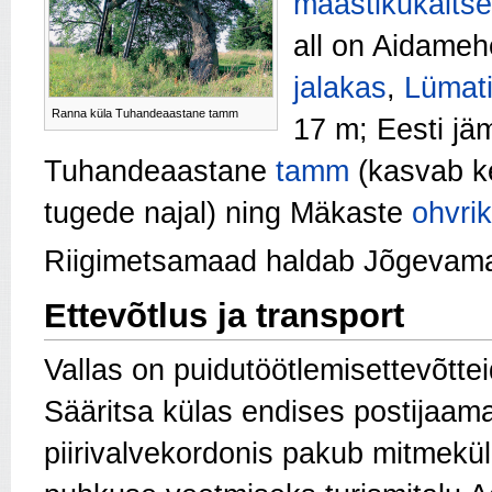
maastikukaitse
all on Aidame
jalakas
,
Lümat
Ranna küla Tuhandeaastane tamm
17 m; Eesti j
Tuhandeaastane
tamm
(kasvab ke
tugede najal) ning Mäkaste
ohvrik
Riigimetsamaad haldab Jõgevama
Ettevõtlus ja transport
Vallas on puidutöötlemisettevõttei
Sääritsa külas endises postijaama
piirivalvekordonis pakub mitmekül