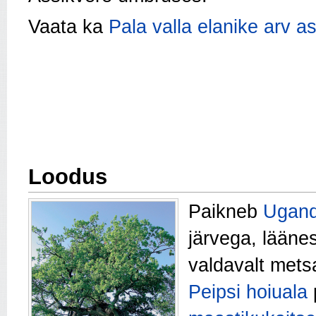
Vaata ka
Pala valla elanike arv as
Loodus
Paikneb
Ugand
järvega, lääne
valdavalt mets
Peipsi hoiuala
p