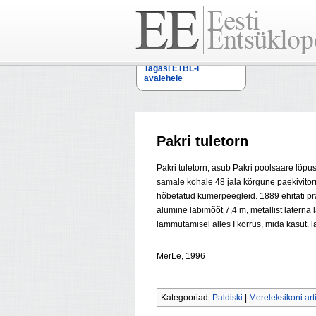
Tagasi ETBL-i
avalehele
Pakri tuletorn
Pakri tuletorn, asub Pakri poolsaare lõpu
samale kohale 48 jala kõrgune paekivitorn
hõbetatud kumerpeegleid. 1889 ehitati pra
alumine läbimõõt 7,4 m, metallist laterna l
lammutamisel alles I korrus, mida kasut. l
MerLe, 1996
Kategooriad:
Paldiski
|
Mereleksikoni arti