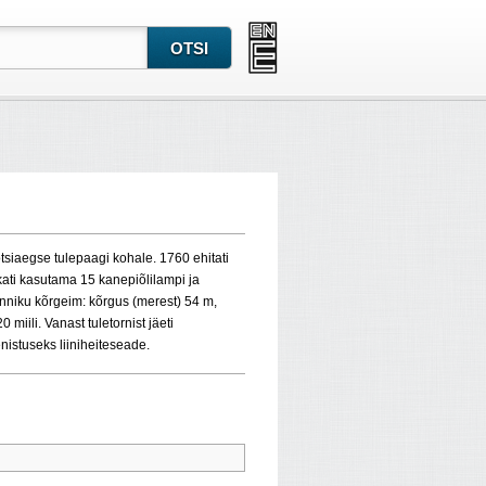
tsiaegse tulepaagi kohale. 1760 ehitati
akati kasutama 15 kanepiõlilampi ja
anniku kõrgeim: kõrgus (merest) 54 m,
miili. Vanast tuletornist jäeti
nistuseks liiniheiteseade.