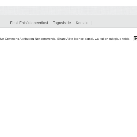
Eesti Entsüklopeediast
Tagasiside
Kontakt
tive Commons Attribution-Noncommercial-Share Alike licence alusel, v.a kui on märgitud teisiti.