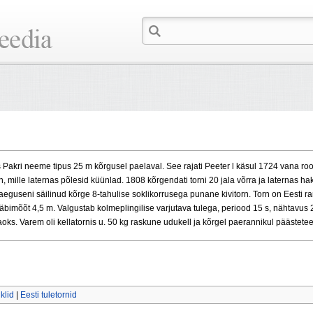
s Pakri neeme tipus 25 m kõrgusel paelaval. See rajati Peeter l käsul 1724 vana roo
, mille laternas põlesid küünlad. 1808 kõrgendati torni 20 jala võrra ja laternas h
eguseni säilinud kõrge 8-tahulise soklikorrusega punane kivitorn. Torn on Eesti r
äbimõõt 4,5 m. Valgustab kolmeplingilise varjutava tulega, periood 15 s, nähtavus 20 
aoks. Varem oli kellatornis u. 50 kg raskune udukell ja kõrgel paerannikul päästetee
klid
|
Eesti tuletornid