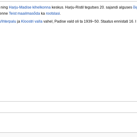
ning
Harju-Madise kihelkonna
keskus. Harju-Ristil tegutses 20. sajandi alguses
õi
s enne
Teist maailmasõda
ka
rootslasi
.
Vihterpalu
ja
Kloostri valla
vahel, Padise vald oli ta 1939–50. Staatus ennistati 16. I