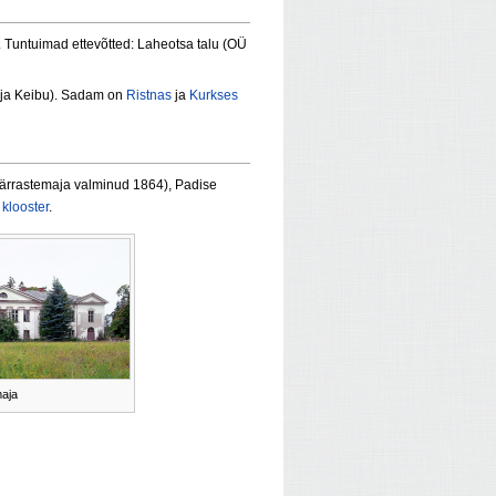
 Tuntuimad ettevõtted: Laheotsa talu (OÜ
ja Keibu). Sadam on
Ristnas
ja
Kurkses
(härrastemaja valminud 1864), Padise
klooster
.
maja