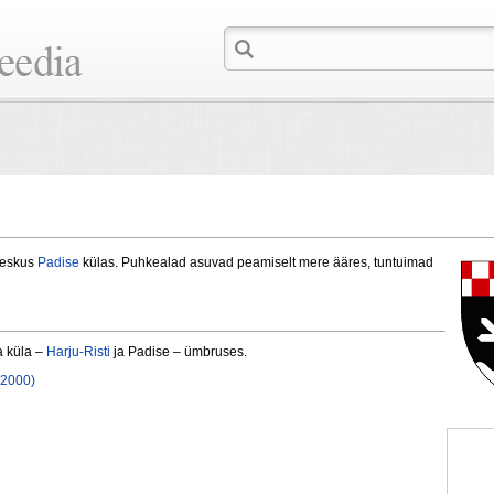
keskus
Padise
külas. Puhkealad asuvad peamiselt mere ääres, tuntuimad
a küla –
Harju-Risti
ja Padise – ümbruses.
(2000)