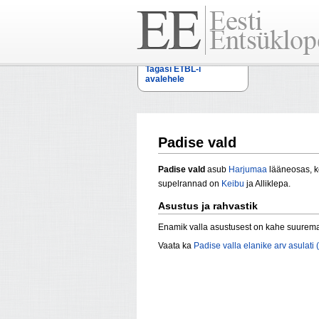
Tagasi ETBL-i
avalehele
Padise vald
Padise vald
asub
Harjumaa
lääneosas, 
supelrannad on
Keibu
ja Alliklepa.
Asustus ja rahvastik
Enamik valla asustusest on kahe suurem
Vaata ka
Padise valla elanike arv asulati 