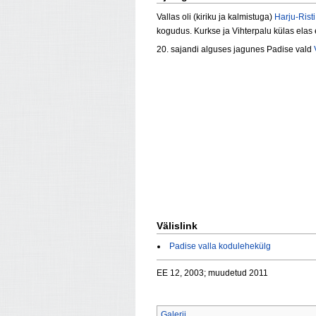
Vallas oli (kiriku ja kalmistuga)
Harju-Risti
kogudus. Kurkse ja Vihterpalu külas ela
20. sajandi alguses jagunes Padise vald
Välislink
Padise valla kodulehekülg
EE 12, 2003; muudetud 2011
Galerii