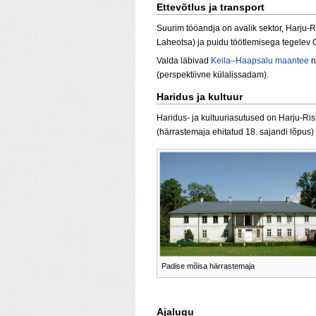
Ettevõtlus ja transport
Suurim tööandja on avalik sektor, Harju-
Laheotsa) ja puidu töötlemisega tegelev 
Valda läbivad
Keila–Haapsalu maantee
n
(perspektiivne külalissadam).
Haridus ja kultuur
Haridus- ja kultuuriasutused on Harju-Ris
(härrastemaja ehitatud 18. sajandi lõpus) j
Padise mõisa härrastemaja
Ajalugu