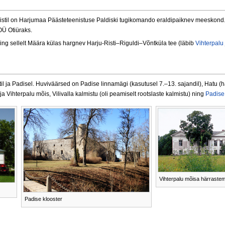
Ristil on Harjumaa Päästeteenistuse Paldiski tugikomando eraldipaiknev meeskond.
OÜ Otiüraks.
ing sellelt Määra külas hargnev Harju-Risti–Riguldi–Võntküla tee (läbib
Vihterpalu
til ja Padisel. Huviväärsed on Padise linnamägi (kasutusel 7.–13. sajandil), Hatu 
a Vihterpalu mõis, Vilivalla kalmistu (oli peamiselt rootslaste kalmistu) ning
Padise 
Vihterpalu mõisa härraste
Padise klooster