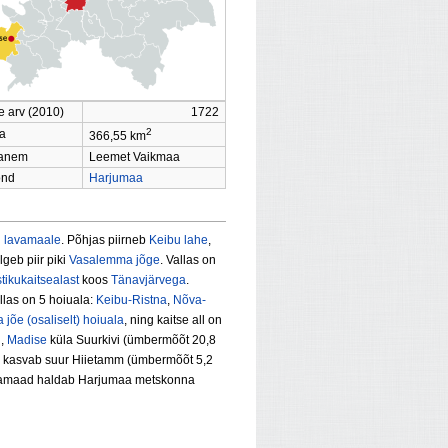
e arv (2010)
1722
2
a
366,55 km
vanem
Leemet Vaikmaa
ond
Harjumaa
u lavamaale
. Põhjas piirneb
Keibu lahe
,
lgeb piir piki
Vasalemma jõge
. Vallas on
ikukaitsealast
koos
Tänavjärvega
.
llas on 5 hoiuala:
Keibu-Ristna
,
Nõva-
jõe (osaliselt) hoiuala
, ning kaitse all on
u
,
Madise
küla Suurkivi (ümbermõõt 20,8
as kasvab suur Hiietamm (ümbermõõt 5,2
etsamaad haldab Harjumaa metskonna