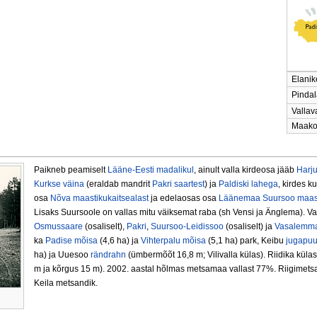
Elanik
Pindal
Valla
Maak
Paikneb peamiselt
Lääne-Eesti madalikul
, ainult valla kirdeosa jääb
Harj
Kurkse väina
(eraldab mandrit
Pakri saartest
) ja
Paldiski lahega
, kirdes ku
osa
Nõva maastikukaitsealast
ja edelaosas osa
Läänemaa Suursoo maast
Lisaks Suursoole on vallas mitu väiksemat raba (sh Vensi ja Änglema). Va
Osmussaare
(osaliselt),
Pakri
,
Suursoo-Leidissoo
(osaliselt) ja
Vasalemma 
ka
Padise mõisa
(4,6 ha) ja
Vihterpalu mõisa
(5,1 ha) park, Keibu
jugapu
ha) ja Uuesoo
rändrahn
(ümbermõõt 16,8 m; Vilivalla külas). Riidika kül
m ja kõrgus 15 m). 2002. aastal hõlmas metsamaa vallast 77%. Riigim
Keila metsandik.