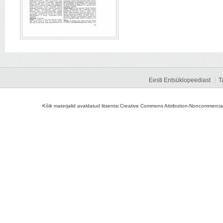
Eesti Entsüklopeediast
T
Kõik materjalid avaldatud litsentsi Creative Commons Attribution-Noncommercial-S