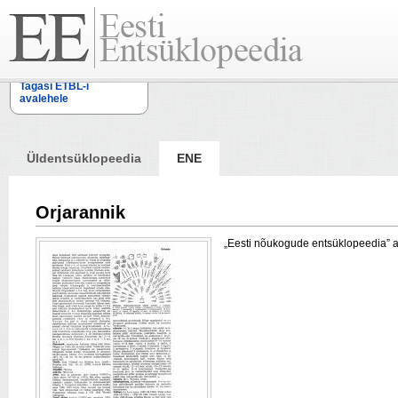
Tagasi ETBL-i
avalehele
Üldentsüklopeedia
ENE
Orjarannik
„Eesti nõukogude entsüklopeedia” arti