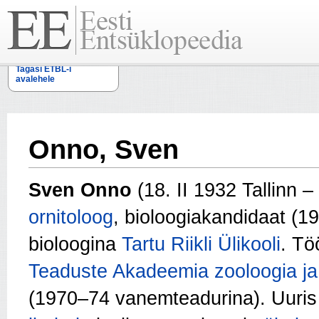
Tagasi ETBL-i
avalehele
Onno, Sven
Sven Onno
(18. II 1932 Tallinn 
ornitoloog
, bioloogiakandidaat (1
bioloogina
Tartu Riikli Ülikooli
. T
Teaduste Akadeemia zooloogia ja 
(1970–74 vanemteadurina). Uuri