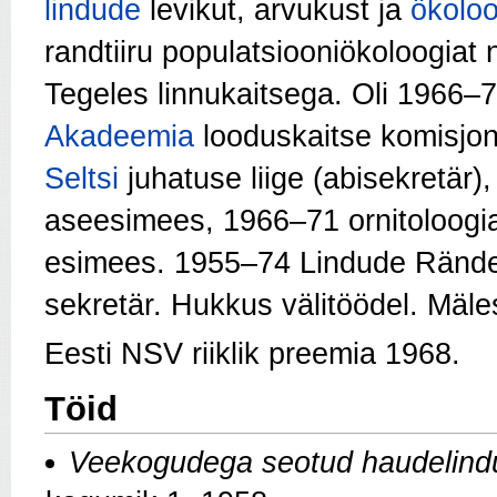
lindude
levikut, arvukust ja
ökoloo
randtiiru
populatsiooniökoloogiat n
Tegeles linnukaitsega. Oli 1966–
Akadeemia
looduskaitse komisjon
Seltsi
juhatuse liige (abisekretär)
aseesimees, 1966–71 ornitoloogi
esimees. 1955–74 Lindude Rände U
sekretär. Hukkus välitöödel. Mäle
Eesti NSV riiklik preemia 1968.
Töid
Veekogudega seotud haudelindu