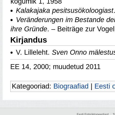
kogumik 1, 1958
Kalakajaka pesitsusökoloogiast
Veränderungen im Bestande der
ihre Gründe
. – Beiträge zur Voge
Kirjandus
V. Lilleleht.
Sven Onno mälestu
EE 14, 2000; muudetud 2011
Kategooriad:
Biograafiad
|
Eesti 
Eesti Entsüklopeediast
T