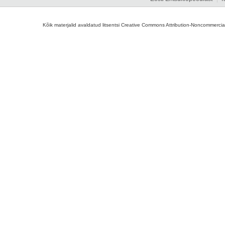
Kõik materjalid avaldatud litsentsi Creative Commons Attribution-Noncommercial-S