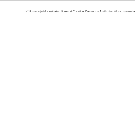
Kõik materjalid avaldatud litsentsi Creative Commons Attribution-Noncommercial-S