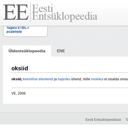
Tagasi ETBL-i
avalehele
Üldentsüklopeedia
ENE
oksiid
oksiid,
keemilise elemendi
ja
hapniku
ühend, mille
molekul
ei sisalda oma
VE, 2006
Eesti Entsüklopeediast
T