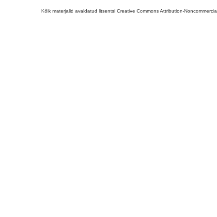
Kõik materjalid avaldatud litsentsi Creative Commons Attribution-Noncommercial-S