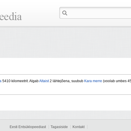
a
5410 kilomeetrit. Algab
Altaist
2 lähtejõena, suubub
Kara merre
(voolab umbes 450
Eesti Entsüklopeediast
Tagasiside
Kontakt