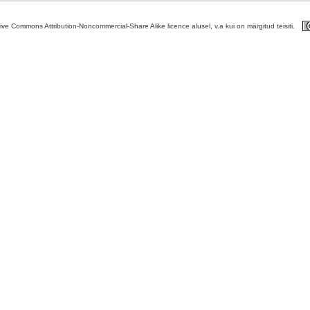
tive Commons Attribution-Noncommercial-Share Alike licence alusel, v.a kui on märgitud teisiti.