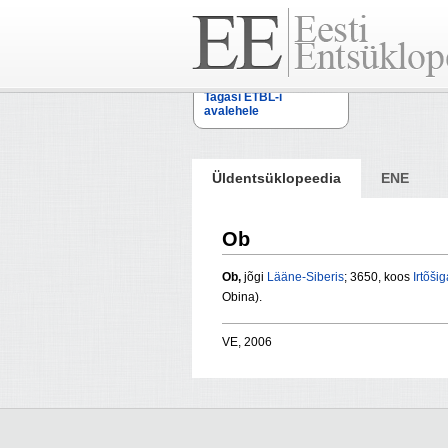
Tagasi ETBL-i
avalehele
Üldentsüklopeedia
ENE
Ob
Ob,
jõgi
Lääne-Siberis
; 3650, koos
Irtõšig
Obina).
VE, 2006