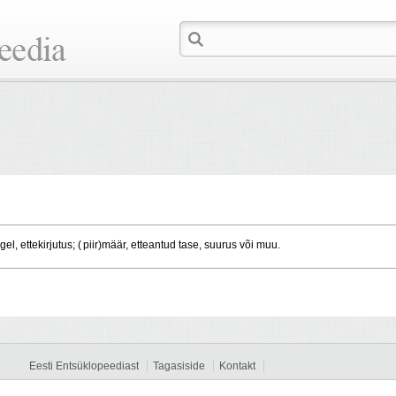
l, ettekirjutus; ( piir)määr, etteantud tase, suurus või muu.
Eesti Entsüklopeediast
Tagasiside
Kontakt