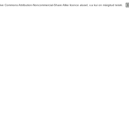
tive Commons Attribution-Noncommercial-Share Alike licence alusel, v.a kui on märgitud teisiti.