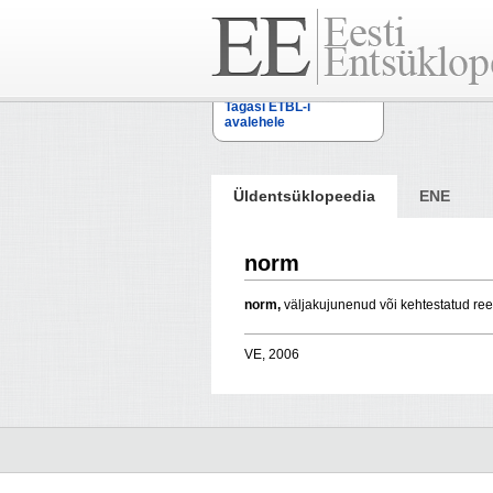
Tagasi ETBL-i
avalehele
Üldentsüklopeedia
ENE
norm
norm,
väljakujunenud või kehtestatud reege
VE, 2006