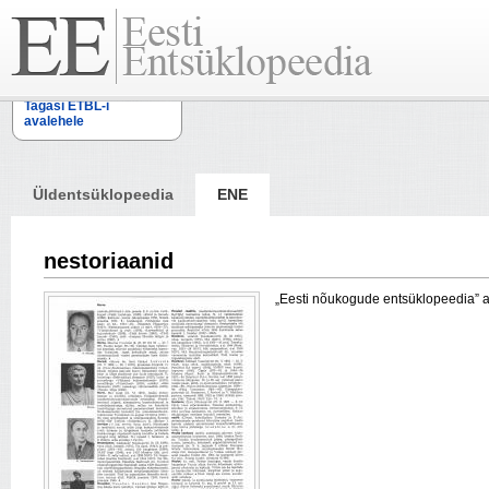
Tagasi ETBL-i
avalehele
Üldentsüklopeedia
ENE
nestoriaanid
„Eesti nõukogude entsüklopeedia” arti