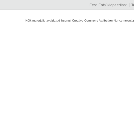
Eesti Entsüklopeediast
T
Kõik materjalid avaldatud litsentsi Creative Commons Attribution-Noncommercial-S