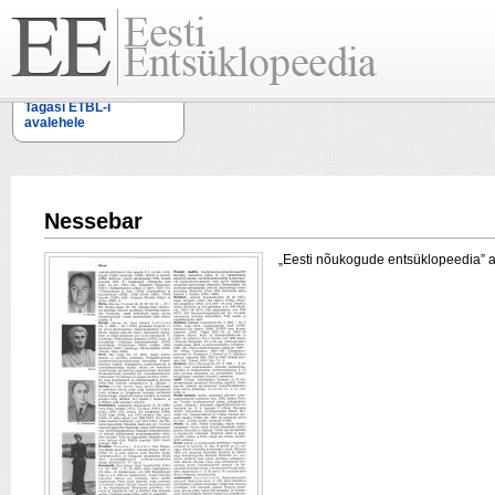
Tagasi ETBL-i
avalehele
Nessebar
„Eesti nõukogude entsüklopeedia” arti