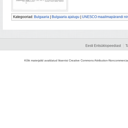
Kategooriad:
Bulgaaria
|
Bulgaaria ajalugu
|
UNESCO maailmapärandi nim
Eesti Entsüklopeediast
T
Kõik materjalid avaldatud litsentsi Creative Commons Attribution-Noncommercial-S