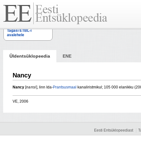
Tagasi ETBL-i
avalehele
Üldentsüklopeedia
ENE
Nancy
Nancy
[
na nsi
], linn Ida-
Prantsusmaal
kanaliristmikul; 105 000 elanikku (20
VE, 2006
Eesti Entsüklopeediast
T