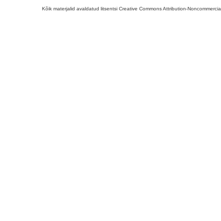
Kõik materjalid avaldatud litsentsi Creative Commons Attribution-Noncommercial-S