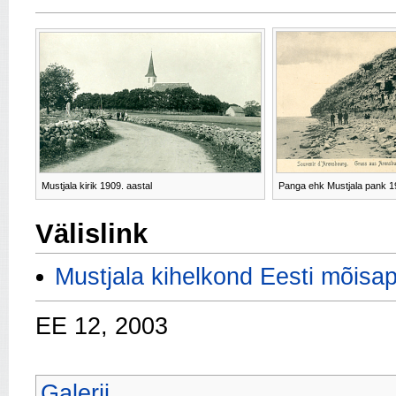
Mustjala kirik 1909. aastal
Panga ehk Mustjala pank 19
Välislink
Mustjala kihelkond Eesti mõisap
EE 12, 2003
Galerii