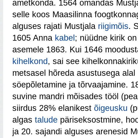
ametkonda. 1564 omandas Mustj
selle koos Maasilinna foogtkonnag
alguses rajati Mustjala
riigimõis
. 
1605 Anna
kabel
; nüüdne kirik on
asemele 1863. Kui 1646 moodusta
kihelkond
, sai see kihelkonnakiri
metsasel hõreda asustusega alal o
söepõletamine ja tõrvaajamine. 1
suvine mandri mõisades tööl (pea
siirdus 28% elanikest
õigeusku
(pu
algas
talude
päriseksostmine, hoog
ja 20. sajandi alguses arenesid Mu