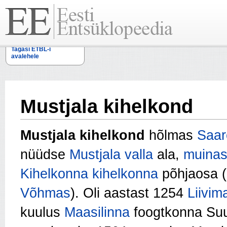
Tagasi ETBL-i
avalehele
Mustjala kihelkond
Mustjala kihelkond
hõlmas
Saar
nüüdse
Mustjala valla
ala,
muinas
Kihelkonna kihelkonna
põhjaosa (
Võhmas
). Oli aastast 1254
Liivim
kuulus
Maasilinna
foogtkonna Suu