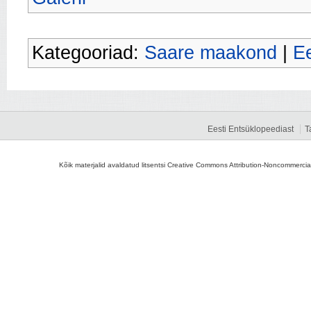
Kategooriad:
Saare maakond
|
Ee
Eesti Entsüklopeediast
T
Kõik materjalid avaldatud litsentsi Creative Commons Attribution-Noncommercial-S