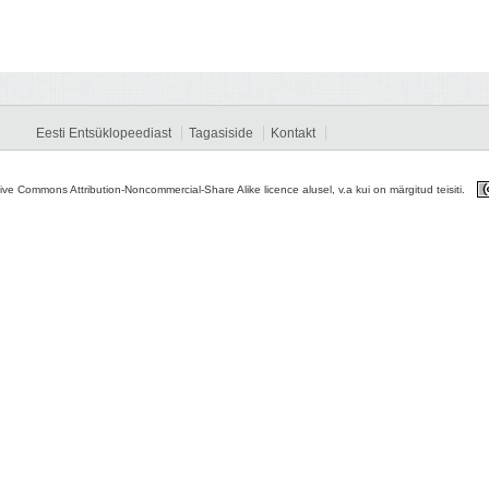
Eesti Entsüklopeediast
Tagasiside
Kontakt
tive Commons Attribution-Noncommercial-Share Alike licence alusel, v.a kui on märgitud teisiti.