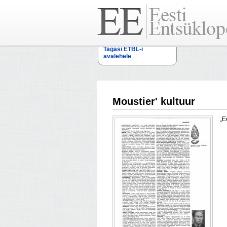
Tagasi ETBL-i
avalehele
Moustier' kultuur
„E