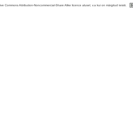
tive Commons Attribution-Noncommercial-Share Alike licence alusel, v.a kui on märgitud teisiti.