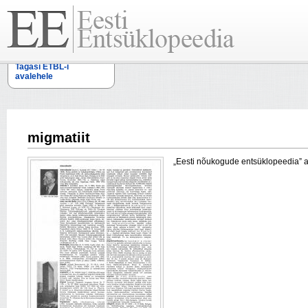
Tagasi ETBL-i
avalehele
migmatiit
„Eesti nõukogude entsüklopeedia” arti