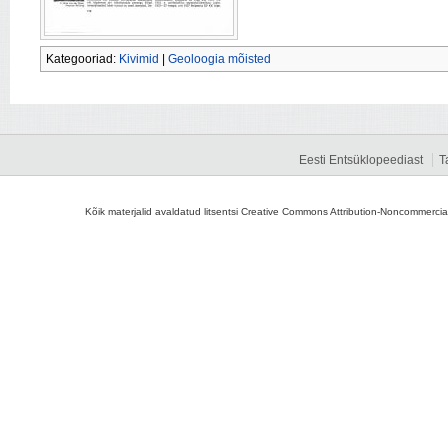
Kategooriad:
Kivimid
|
Geoloogia mõisted
Eesti Entsüklopeediast
T
Kõik materjalid avaldatud litsentsi Creative Commons Attribution-Noncommercial-S