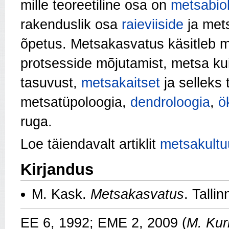
mille teoreetiline osa on
metsabio
rakenduslik osa
raieviiside
ja met
õpetus. Metsakasvatus käsitleb m
protses­side mõjutamist, metsa k
tasuvust,
metsakaitset
ja selleks 
metsatüpoloogia,
dendroloogia
,
ö
ruga.
Loe täiendavalt artiklit
metsakultu
Kirjandus
M. Kask.
Metsakasvatus
. Talli
EE 6, 1992; EME 2, 2009 (
M. Ku