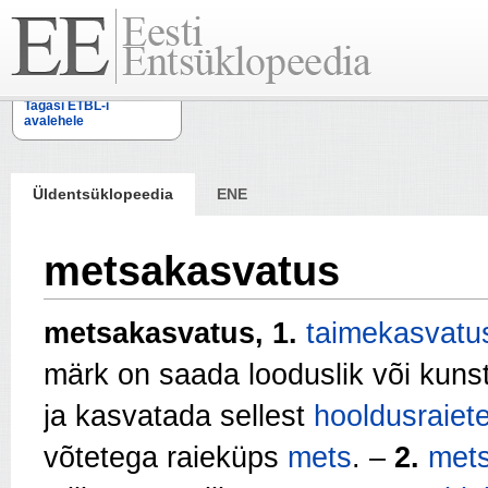
Tagasi ETBL-i
avalehele
Üldentsüklopeedia
ENE
metsakasvatus
metsakasvatus, 1.
taimekasvatu
märk on saada looduslik või kunst
ja kasvatada sellest
hooldusraiet
võtetega raieküps
mets
. –
2.
mets