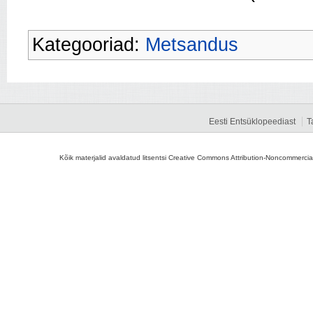
Kategooriad:
Metsandus
Eesti Entsüklopeediast
T
Kõik materjalid avaldatud litsentsi Creative Commons Attribution-Noncommercial-S