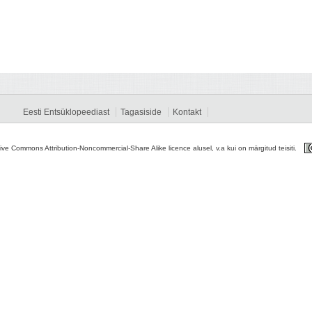
Eesti Entsüklopeediast
Tagasiside
Kontakt
tive Commons Attribution-Noncommercial-Share Alike licence alusel, v.a kui on märgitud teisiti.