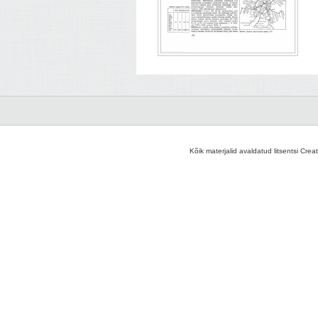
Kõik materjalid avaldatud litsentsi Crea