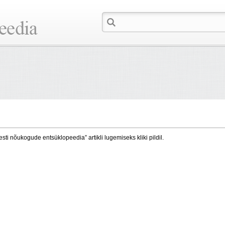
esti nõukogude entsüklopeedia” artikli lugemiseks kliki pildil.