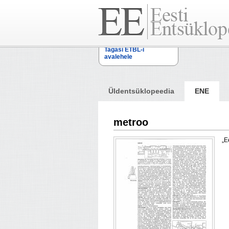
Tagasi ETBL-i
avalehele
Üldentsüklopeedia
ENE
metroo
„E