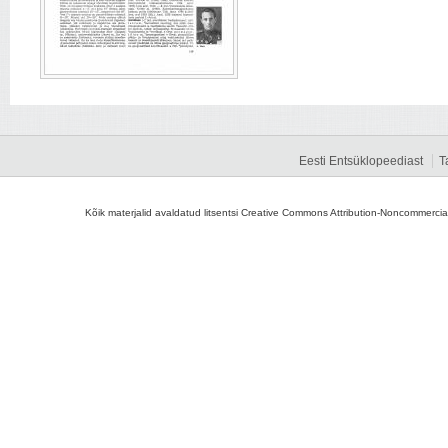
Eesti Entsüklopeediast
T
Kõik materjalid avaldatud litsentsi Creative Commons Attribution-Noncommercial-S