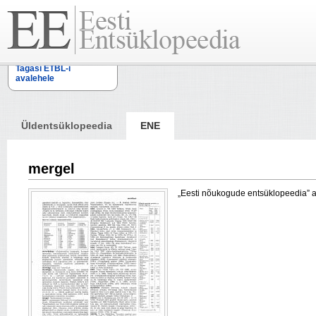
Tagasi ETBL-i
avalehele
Üldentsüklopeedia
ENE
mergel
„Eesti nõukogude entsüklopeedia” arti